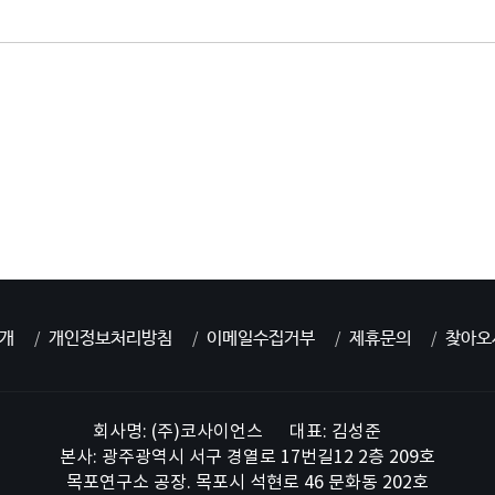
개
개인정보처리방침
이메일수집거부
제휴문의
찾아오
회사명: (주)코사이언스
대표: 김성준
본사: 광주광역시 서구 경열로 17번길12 2층 209호
목포연구소 공장. 목포시 석현로 46 문화동 202호