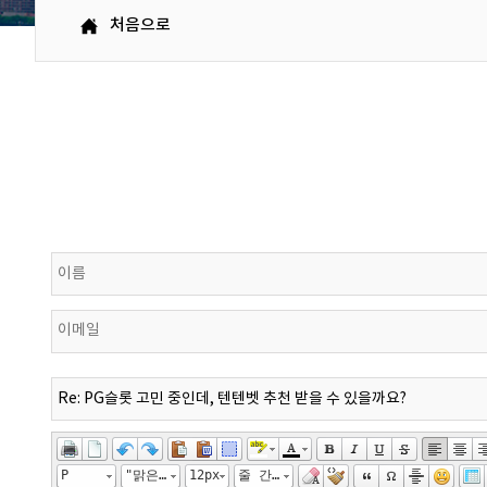
처음으로
P
"맑은 고딕", "Malgun Gothic", gulim
12px
줄 간격