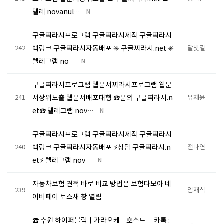
텔레 novanul…
N
구글찌라시프로그램 구글찌라시제작 구글찌라시
242
백링크 구글찌라시자동배포 ✳️ 구글찌라시.net ✳️
달빛길
텔레그램 no…
N
구글찌라시프로그램 웹문서찌라시프로그램 웹문
241
서상위노출 웹문서배포대행 ☎문의 구글찌라시.n
유채윤
et☎ 텔레그램 nov…
N
구글찌라시프로그램 구글찌라시제작 구글찌라시
240
백링크 구글찌라시자동배포 ⚡상담 구글찌라시.n
전나연
et⚡ 텔레그램 nov…
N
자동차보험 견적 바로 비교 방법은 보험다모아 네
239
임재식
이버페이 토스새 창 열림
☎️ 수원 하이퍼블릭｜가라오케｜호스트｜ 카톡 :