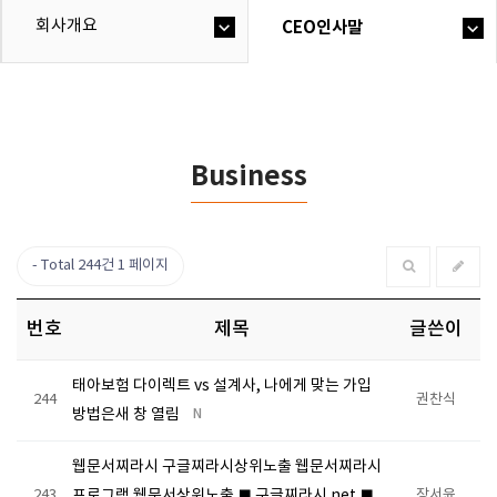
회사개요
CEO인사말
Business
Total 244건
1 페이지
번호
제목
글쓴이
태아보험 다이렉트 vs 설계사, 나에게 맞는 가입
244
권찬식
방법은새 창 열림
N
웹문서찌라시 구글찌라시상위노출 웹문서찌라시
243
프로그램 웹문서상위노출 ■ 구글찌라시.net ■
장서윤