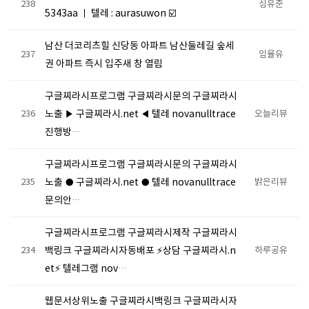
238
심유준
5343aa ｜ 텔레 : aurasuwon ☑️
남산 더코리츠힐 신당동 아파트 남산둘레길 숲세
237
임율유
권 아파트 즉시 입주새 창 열림
구글찌라시프로그램 구글찌라시문의 구글찌라시
236
노출 ▶ 구글찌라시.net ◀ 텔레 novanulltrace
오늘리뷰
진행방…
구글찌라시프로그램 구글찌라시문의 구글찌라시
235
노출 ● 구글찌라시.net ● 텔레 novanulltrace
밝은리뷰
문의안…
구글찌라시프로그램 구글찌라시제작 구글찌라시
234
백링크 구글찌라시자동배포 ⚡상담 구글찌라시.n
하루공유
et⚡ 텔레그램 nov…
웹문서상위노출 구글찌라시백링크 구글찌라시자