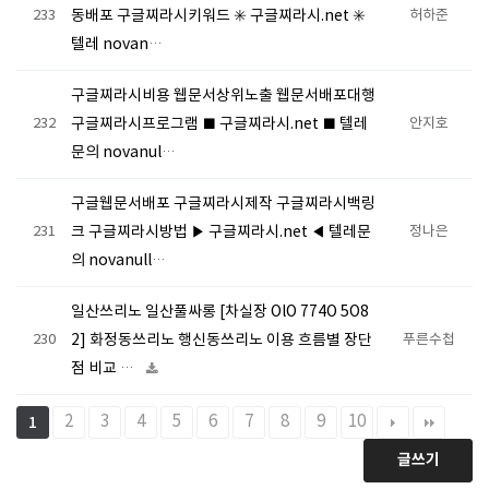
233
동배포 구글찌라시키워드 ✳️ 구글찌라시.net ✳️
허하준
텔레 novan…
구글찌라시비용 웹문서상위노출 웹문서배포대행
232
구글찌라시프로그램 ■ 구글찌라시.net ■ 텔레
안지호
문의 novanul…
구글웹문서배포 구글찌라시제작 구글찌라시백링
231
크 구글찌라시방법 ▶ 구글찌라시.net ◀ 텔레문
정나은
의 novanull…
일산쓰리노 일산풀싸롱 [차실장 OlO 774O 5O8
230
2] 화정동쓰리노 행신동쓰리노 이용 흐름별 장단
푸른수첩
점 비교 …
2
3
4
5
6
7
8
9
10
1
글쓰기