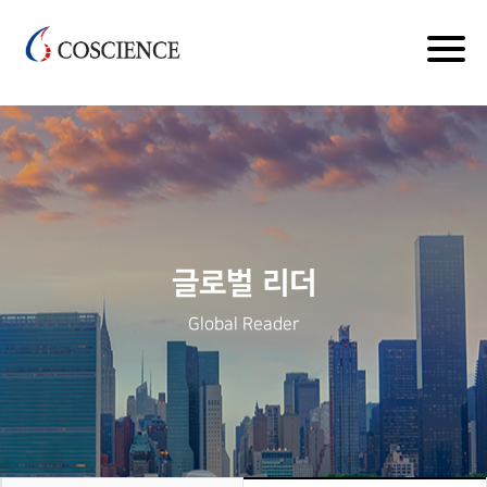
kr*
Togg
navig
글로벌 리더
Global Reader