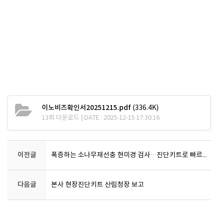
이노비즈확인서20251215.pdf
(336.4K)
13회 다운로드 | DATE : 2025-12-15 17:30:16
이전글
폭증하는 소나무재선충 현미경 검사…진단키트로 빠르고 정확하게 --코사이언스 진단기기 및 키트 언론노출
다음글
본사 현장진단키트 산림청장 보고